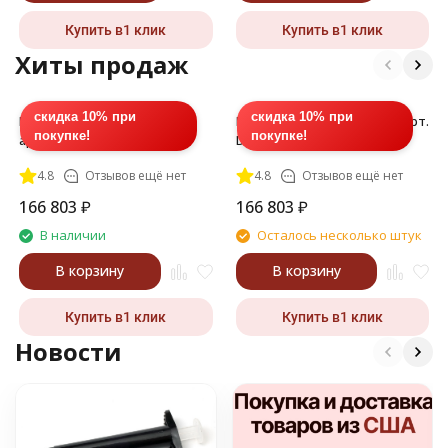
Купить в1 клик
Купить в1 клик
Хиты продаж
скидка 10% при
скидка 10% при
Полимер ДМ (DM), 217, 1 л,
Полимер ДМ (DM) 219, 1 л, арт.
покупке!
покупке!
арт. DM-020L-217
DM-010L-219
4.8
Отзывов ещё нет
4.8
Отзывов ещё нет
166 803
₽
166 803
₽
В наличии
Осталось несколько штук
В корзину
В корзину
Купить в1 клик
Купить в1 клик
Новости