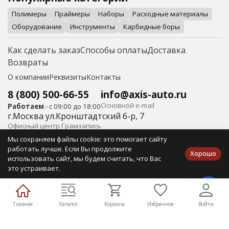
Полимеры
Праймеры
Наборы
Расходные материалы
Оборудование
Инструменты
Карбидные боры
Как сделать заказ
Способы оплаты
Доставка
Возвраты
О компании
Реквизиты
Контакты
8 (800) 500-66-55
info@axis-auto.ru
Основной е-mail
Работаем
- с 09:00 до 18:00
г.
Москва
ул.
Кронштадтский б-р, 7
Офисный центр Грамзапись
Мы сохраняем файлы cookie: это помогает сайту
© Axis-Auto Все права защищены.
работать лучше. Если Вы продолжите
Хорошо
ИП Айбабин О.В. ИНН 410105662016 Юр/адрес: 683031, г.
использовать сайт, мы будем считать, что Вас
Петропавловск-Камчатский, ул. Ломоносова, д.4, кв. 33
это устраивает.
Публичная оферта
Политика конфиденциальности
Главная
Каталог
Корзина
Избранное
Войти