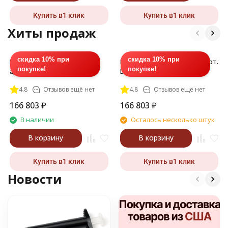
Купить в1 клик
Купить в1 клик
Хиты продаж
скидка 10% при
скидка 10% при
Полимер ДМ (DM), 217, 1 л,
Полимер ДМ (DM) 219, 1 л, арт.
покупке!
покупке!
арт. DM-020L-217
DM-010L-219
4.8
Отзывов ещё нет
4.8
Отзывов ещё нет
166 803
₽
166 803
₽
В наличии
Осталось несколько штук
В корзину
В корзину
Купить в1 клик
Купить в1 клик
Новости