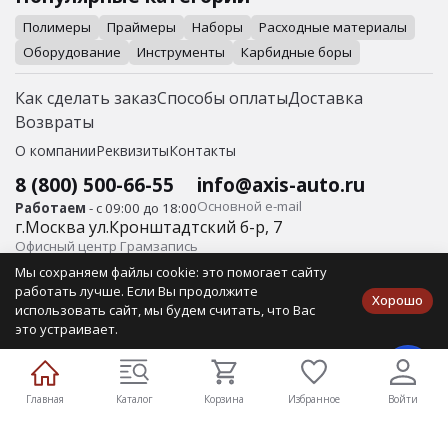
Полимеры
Праймеры
Наборы
Расходные материалы
Оборудование
Инструменты
Карбидные боры
Как сделать заказ
Способы оплаты
Доставка
Возвраты
О компании
Реквизиты
Контакты
8 (800) 500-66-55
info@axis-auto.ru
Основной е-mail
Работаем
- с 09:00 до 18:00
г.
Москва
ул.
Кронштадтский б-р, 7
Офисный центр Грамзапись
Мы сохраняем файлы cookie: это помогает сайту
© Axis-Auto Все права защищены.
работать лучше. Если Вы продолжите
Хорошо
ИП Айбабин О.В. ИНН 410105662016 Юр/адрес: 683031, г.
использовать сайт, мы будем считать, что Вас
Петропавловск-Камчатский, ул. Ломоносова, д.4, кв. 33
это устраивает.
Публичная оферта
Политика конфиденциальности
Главная
Каталог
Корзина
Избранное
Войти