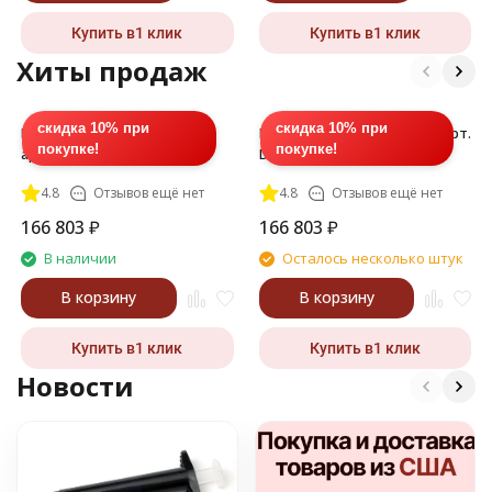
Купить в1 клик
Купить в1 клик
Хиты продаж
скидка 10% при
скидка 10% при
Полимер ДМ (DM), 217, 1 л,
Полимер ДМ (DM) 219, 1 л, арт.
покупке!
покупке!
арт. DM-020L-217
DM-010L-219
4.8
Отзывов ещё нет
4.8
Отзывов ещё нет
166 803
₽
166 803
₽
В наличии
Осталось несколько штук
В корзину
В корзину
Купить в1 клик
Купить в1 клик
Новости