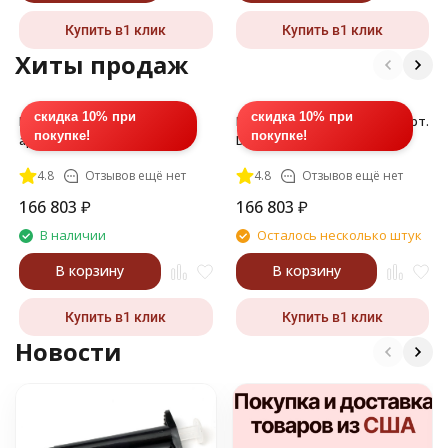
Купить в1 клик
Купить в1 клик
Хиты продаж
скидка 10% при
скидка 10% при
Полимер ДМ (DM), 217, 1 л,
Полимер ДМ (DM) 219, 1 л, арт.
покупке!
покупке!
арт. DM-020L-217
DM-010L-219
4.8
Отзывов ещё нет
4.8
Отзывов ещё нет
166 803
₽
166 803
₽
В наличии
Осталось несколько штук
В корзину
В корзину
Купить в1 клик
Купить в1 клик
Новости