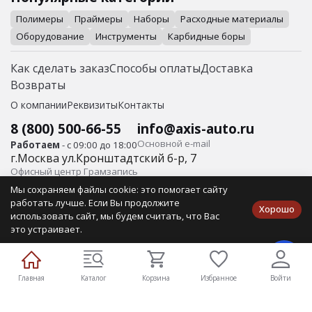
Полимеры
Праймеры
Наборы
Расходные материалы
Оборудование
Инструменты
Карбидные боры
Как сделать заказ
Способы оплаты
Доставка
Возвраты
О компании
Реквизиты
Контакты
8 (800) 500-66-55
info@axis-auto.ru
Основной е-mail
Работаем
- с 09:00 до 18:00
г.
Москва
ул.
Кронштадтский б-р, 7
Офисный центр Грамзапись
Мы сохраняем файлы cookie: это помогает сайту
© Axis-Auto Все права защищены.
работать лучше. Если Вы продолжите
Хорошо
ИП Айбабин О.В. ИНН 410105662016 Юр/адрес: 683031, г.
использовать сайт, мы будем считать, что Вас
Петропавловск-Камчатский, ул. Ломоносова, д.4, кв. 33
это устраивает.
Публичная оферта
Политика конфиденциальности
Главная
Каталог
Корзина
Избранное
Войти