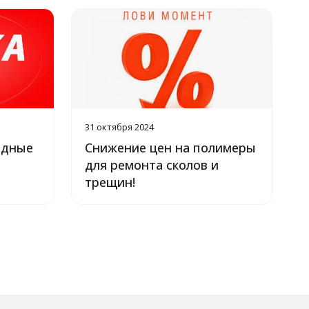
31 октября 2024
1
одные
Снижение цен на полимеры
для ремонта сколов и
D
трещин!