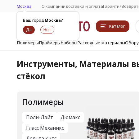
Москва
О компании
Доставка и оплата
Гарантия
Возврат
Ваш город
Москва
?
Каталог
Полимеры
Праймеры
Наборы
Расходные материалы
Обору
Инструменты, Материалы вы
стёкол
Полимеры
Поли-Лайт
Дюмакс
Гласс Механикс
Дельта Китс