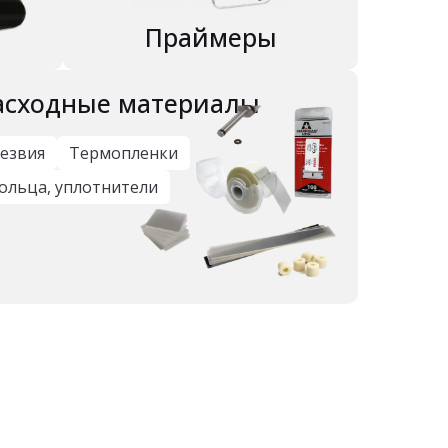
Праймеры
асходные материалы
езвия
Термопленки
ольца, уплотнители