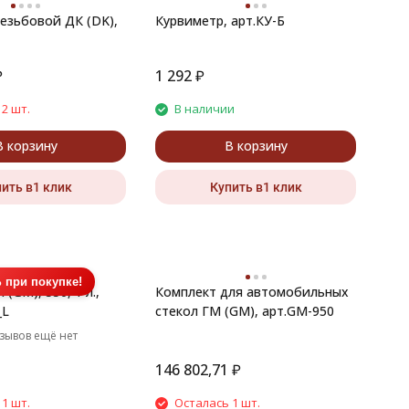
езьбовой ДК (DK),
Курвиметр, арт.КУ-Б
₽
1 292
₽
2 шт.
В наличии
В корзину
В корзину
ить в1 клик
Купить в1 клик
 при покупке!
(GM), 550, 1 л.,
Комплект для автомобильных
_L
стекол ГМ (GM), арт.GM-950
зывов ещё нет
146 802,71
₽
1 шт.
Осталась 1 шт.