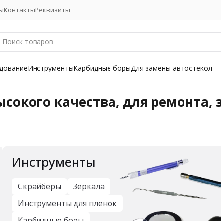
ы
Контакты
Реквизиты
дование
Инструменты
Карбидные боры
Для замены автостекол
сокого качества, для ремонта,
Инструменты
Скрайберы
Зеркала
Инструменты для пленок
Карбидные боры