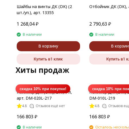
Шайбы на винты ДК (DK) (2
Отбойник ДК (DК), 
шт./уп.), арт. 13355
1 268,04
₽
2 790,63
₽
В наличии
В наличии
В корзину
В корзин
Купить в1 клик
Купить в1 
Хиты продаж
скидка 10% при покупке!
скидка 10% при пок
Полимер ДМ (DM), 217, 1 л,
Полимер ДМ (DM) 21
арт. DM-020L-217
DM-010L-219
4.8
Отзывов ещё нет
4.8
Отзывов ещ
166 803
₽
166 803
₽
В наличии
Осталось несколь