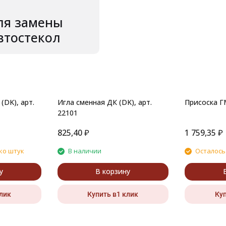
ля замены
втостекол
(DK), арт.
Игла сменная ДК (DK), арт.
Присоска Г
22101
825,40
₽
1 759,35
₽
ко штук
В наличии
Осталось
у
В корзину
клик
Купить в1 клик
Куп