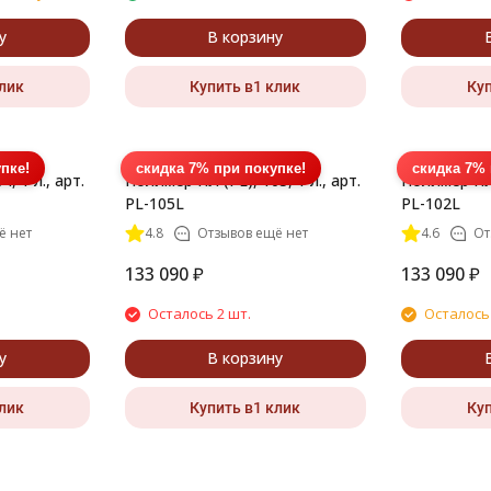
у
В корзину
клик
Купить в1 клик
Куп
пке!
скидка 7% при покупке!
скидка 7% 
, 1 л., арт.
Полимер ПЛ (PL), 105, 1 л., арт.
Полимер ПЛ (
PL-105L
PL-102L
ё нет
4.8
Отзывов ещё нет
4.6
От
133 090
₽
133 090
₽
Осталось 2 шт.
Осталось
у
В корзину
клик
Купить в1 клик
Куп