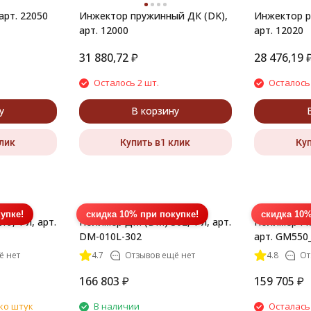
арт. 22050
Инжектор пружинный ДК (DK),
Инжектор р
арт. 12000
арт. 12020
31 880,72
₽
28 476,19
Осталось 2 шт.
Осталось 
у
В корзину
клик
Купить в1 клик
Куп
упке!
скидка 10% при покупке!
скидка 10%
9, 1 л, арт.
Полимер ДМ (DM) 302, 1 л, арт.
Полимер ГМ 
DM-010L-302
арт. GM550
ё нет
4.7
Отзывов ещё нет
4.8
От
166 803
₽
159 705
₽
ко штук
В наличии
Осталась 