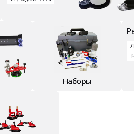
Р
Л
К
Наборы