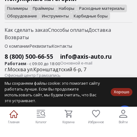
Полимеры
Праймеры
Наборы
Расходные материалы
Оборудование
Инструменты
Карбидные боры
Как сделать заказ
Способы оплаты
Доставка
Возвраты
О компании
Реквизиты
Контакты
8 (800) 500-66-55
info@axis-auto.ru
Основной е-mail
Работаем
- с 09:00 до 18:00
г.
Москва
ул.
Кронштадтский б-р, 7
Офисный центр Грамзапись
Мы сохраняем файлы cookie: это помогает сайту
© Axis-Auto Все права защищены.
работать лучше. Если Вы продолжите
Хорошо
ИП Айбабин О.В. ИНН 410105662016 Юр/адрес: 683031, г.
использовать сайт, мы будем считать, что Вас
Петропавловск-Камчатский, ул. Ломоносова, д.4, кв. 33
это устраивает.
Публичная оферта
Политика конфиденциальности
Главная
Каталог
Корзина
Избранное
Войти