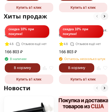
Купить в1 клик
Купить в1 клик
Хиты продаж
скидка 10% при
скидка 10% при
Полимер ДМ (DM), 217, 1 л,
Полимер ДМ (DM) 219, 1 л, арт.
покупке!
покупке!
арт. DM-020L-217
DM-010L-219
4.8
Отзывов ещё нет
4.8
Отзывов ещё нет
166 803
₽
166 803
₽
В наличии
Осталось несколько штук
В корзину
В корзину
Купить в1 клик
Купить в1 клик
Новости